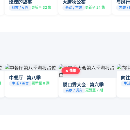
玫瑰的故事
大唐狄公案
与凤行
更新至 32 集
更新至 24 集
都市 / 女性
悬疑 / 古装
古装 /
🔥 热播
中餐厅 · 第八季
向往
期
更新至 8 期
生活 / 美食
生活
脱口秀大会 · 第六季
更新至 7 期
喜剧 / 语言