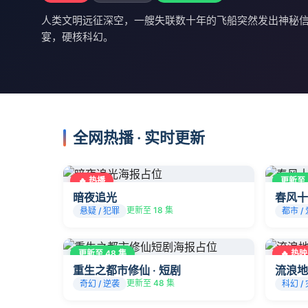
人类文明远征深空，一艘失联数十年的飞船突然发出神秘
宴，硬核科幻。
全网热播 · 实时更新
🔥 热播
更新至 
暗夜追光
春风十
更新至 18 集
悬疑 / 犯罪
都市 /
更新至 48 集
🔥 热映
重生之都市修仙 · 短剧
流浪地
更新至 48 集
奇幻 / 逆袭
科幻 /