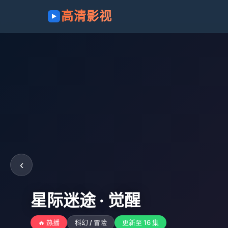
高清影视
‹
星际迷途 · 觉醒
🔥 热播
科幻 / 冒险
更新至 16 集