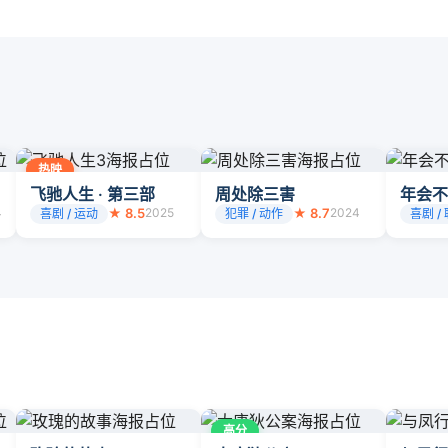
热映
飞驰人生 · 第三部
周处除三害
年会不
4
★ 8.5
2025
★ 8.7
2024
喜剧 / 运动
犯罪 / 动作
喜剧 /
高分