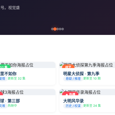
信号。视觉盛
32 集
综艺
里不如你
明星大侦探 · 第九季
更新至 32 集
更新至 10 期
 爱情
悬疑 / 推理
🔥 热播
球 · 第三部
大明风华录
热映中
更新至 24 集
 灾难
历史 / 权谋