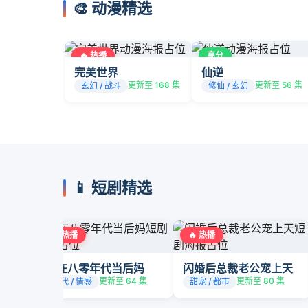
🎨 动漫精选
🔥 热播
高分
完美世界
仙逆
更新至 168 集
更新至 56 集
玄幻 / 战斗
修仙 / 玄幻
📱 短剧精选
🔥 热播
🔥 热播
我在八零年代当后妈
闪婚后总裁老公宠上天
更新至 64 集
更新至 80 集
年代 / 情感
甜宠 / 都市