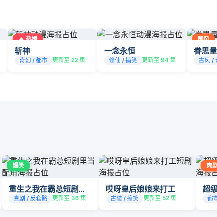
🔥 热播
国风
斩神
一念永恒
眷思量
更新至 22 集
更新至 94 集
奇幻 / 都市
修仙 / 搞笑
古风 /
爆笑
爽
重生之我在霸总短剧里当配角
哎呀皇后娘娘来打工
超
更新至 36 集
更新至 52 集
喜剧 / 反套路
古装 / 搞笑
都市