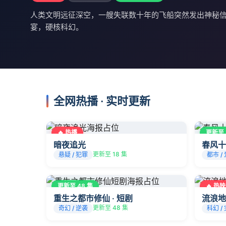
人类文明远征深空，一艘失联数十年的飞船突然发出神秘
宴，硬核科幻。
全网热播 · 实时更新
🔥 热播
更新至 
暗夜追光
春风十
更新至 18 集
悬疑 / 犯罪
都市 /
更新至 48 集
🔥 热映
重生之都市修仙 · 短剧
流浪地
更新至 48 集
奇幻 / 逆袭
科幻 /