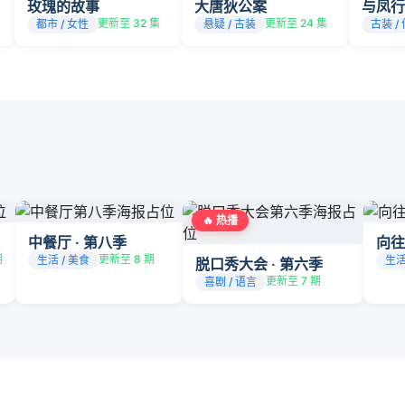
玫瑰的故事
大唐狄公案
与凤行
更新至 32 集
更新至 24 集
都市 / 女性
悬疑 / 古装
古装 /
🔥 热播
中餐厅 · 第八季
向往
期
更新至 8 期
生活 / 美食
生活
脱口秀大会 · 第六季
更新至 7 期
喜剧 / 语言