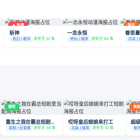
🔥 热播
国风
斩神
一念永恒
眷思量
更新至 22 集
更新至 94 集
奇幻 / 都市
修仙 / 搞笑
古风 /
爆笑
爽
重生之我在霸总短剧里当配角
哎呀皇后娘娘来打工
超
更新至 36 集
更新至 52 集
喜剧 / 反套路
古装 / 搞笑
都市