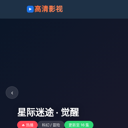
高清影视
‹
星际迷途 · 觉醒
🔥 热播
科幻 / 冒险
更新至 16 集