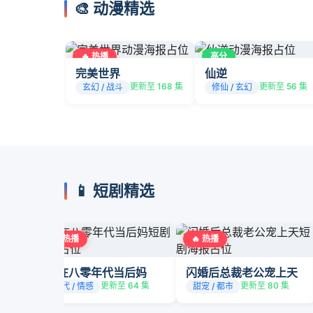
🎨 动漫精选
🔥 热播
高分
完美世界
仙逆
更新至 168 集
更新至 56 集
玄幻 / 战斗
修仙 / 玄幻
📱 短剧精选
🔥 热播
🔥 热播
我在八零年代当后妈
闪婚后总裁老公宠上天
更新至 64 集
更新至 80 集
年代 / 情感
甜宠 / 都市