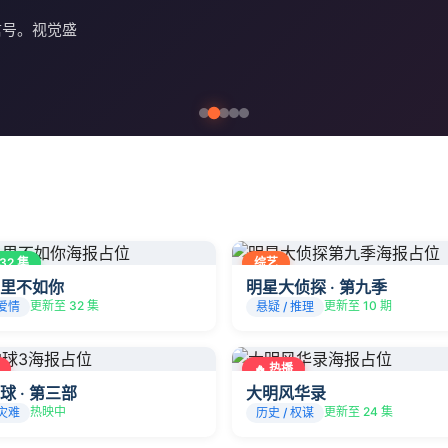
信号。视觉盛
32 集
综艺
里不如你
明星大侦探 · 第九季
更新至 32 集
更新至 10 期
 爱情
悬疑 / 推理
🔥 热播
球 · 第三部
大明风华录
热映中
更新至 24 集
 灾难
历史 / 权谋