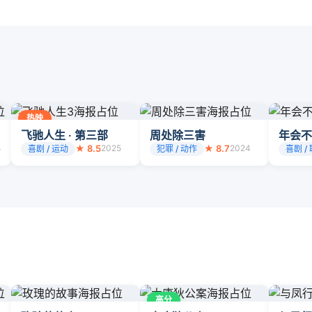
热映
飞驰人生 · 第三部
周处除三害
年会不
4
★ 8.5
2025
★ 8.7
2024
喜剧 / 运动
犯罪 / 动作
喜剧 /
高分